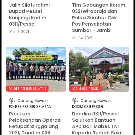
Jalin Silaturahmi
Tim Gabungan Korem
Bupati Pessel
032/Wirabraja dan
Kunjungi Kodim
Polda Sumbar Cek
0311/Pessel
Pos Penyekatan
Sumbar - Jambi
Mei 17, 2021
Mei 14, 2021
POLRES PESISIR SELATAN
KODIM 0311 PESSEL
Canang News
Canang News
POLRES PESISIR SELATAN
KODIM 0311 PESSEL
Pastikan
Dandim 0311/Pessel
Pelaksanaan Operasi
Salurkan Bantuan
Ketupat Singgalang
APD Dari Mabes TNI
2021, Dandim 0311
Kepada Rumah Sakit