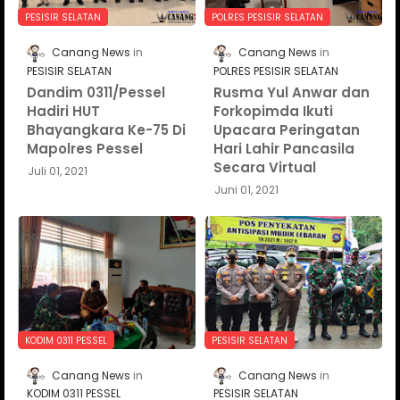
PESISIR SELATAN
POLRES PESISIR SELATAN
Canang News
Canang News
PESISIR SELATAN
POLRES PESISIR SELATAN
Dandim 0311/Pessel
Rusma Yul Anwar dan
Hadiri HUT
Forkopimda Ikuti
Bhayangkara Ke-75 Di
Upacara Peringatan
Mapolres Pessel
Hari Lahir Pancasila
Secara Virtual
Juli 01, 2021
Juni 01, 2021
KODIM 0311 PESSEL
PESISIR SELATAN
Canang News
Canang News
KODIM 0311 PESSEL
PESISIR SELATAN