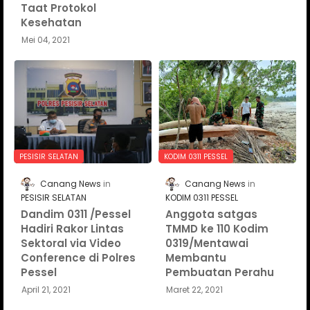
Taat Protokol
Kesehatan
Mei 04, 2021
PESISIR SELATAN
KODIM 0311 PESSEL
Canang News
Canang News
PESISIR SELATAN
KODIM 0311 PESSEL
Dandim 0311 /Pessel
Anggota satgas
Hadiri Rakor Lintas
TMMD ke 110 Kodim
Sektoral via Video
0319/Mentawai
Conference di Polres
Membantu
Pessel
Pembuatan Perahu
April 21, 2021
Maret 22, 2021