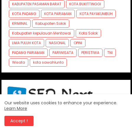
KABUPATEN PASAMAN BARAT
KOTA BUKITTINGGI
KOTA PADANG
KOTA PARIAMAN
KOTA PAYAKUMBUH
KRIMINAL
Kabupaten Solok
Kabupaten kepulauan Mentawai
Kota Solok
LIMA PULUH KOTA
NASIONAL
OPINI
PADANG PARIAMAN
PARIWISATA
PERISTIWA
TNI
Wisata
kota sawahlunto
Our website uses cookies to enhance your experience.
Learn More
Accept !
FOLLOW US