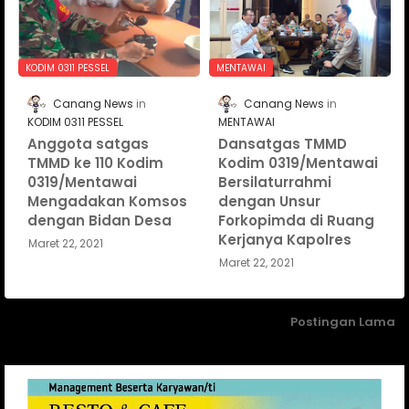
KODIM 0311 PESSEL
MENTAWAI
Canang News
Canang News
KODIM 0311 PESSEL
MENTAWAI
Anggota satgas
Dansatgas TMMD
TMMD ke 110 Kodim
Kodim 0319/Mentawai
0319/Mentawai
Bersilaturrahmi
Mengadakan Komsos
dengan Unsur
dengan Bidan Desa
Forkopimda di Ruang
Kerjanya Kapolres
Maret 22, 2021
Maret 22, 2021
Postingan Lama