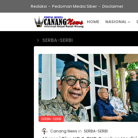
Redaksi
Pedoman Media Siber
Disclaimer
HOME
NASIONAL
SERBA-SERBI
SERBA-SERBI
Canang News
SERBA-SERBI