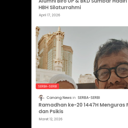
Alumni Biro UP & BKD Sumbar Hadiri
HBH Silaturrahmi
April 17, 2026
SERBA-SERBI
Canang News
SERBA-SERBI
Ramadhan ke-20 1447H Menguras F
dan Psikis
Maret 12, 2026