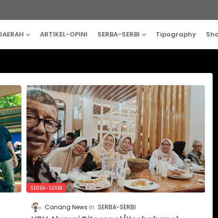
DAERAH
ARTIKEL-OPINI
SERBA-SERBI
Tipography
Sh
SERBA-SERBI
Canang News
SERBA-SERBI