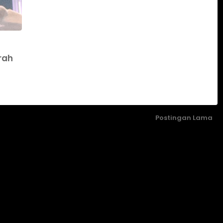
rah
Postingan Lama