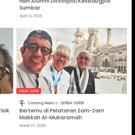
HBH Alumni Ditsospol/Kesbabgpol
Sumbar
April 12, 2026
SERBA-SERBI
Canang News
SERBA-SERBI
isik
Bertemu di Pelataran Zam-Zam
Makkah Al-Mukaramah
Maret 07, 2026