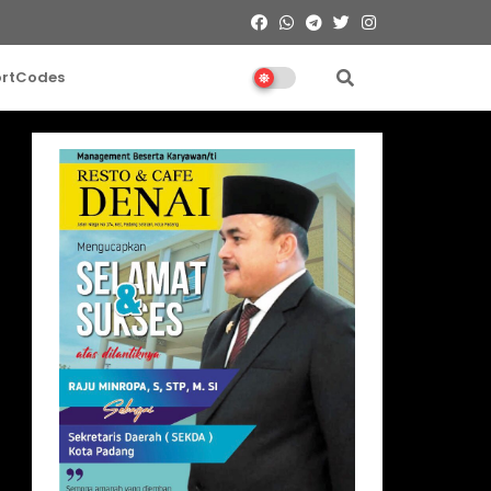
ortCodes