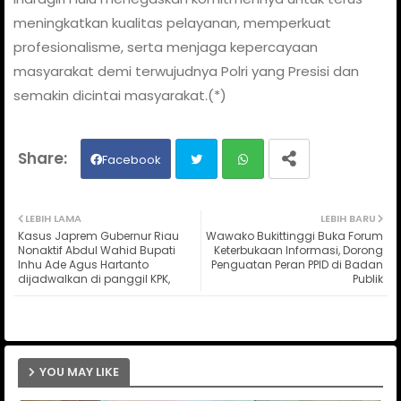
meningkatkan kualitas pelayanan, memperkuat
profesionalisme, serta menjaga kepercayaan
masyarakat demi terwujudnya Polri yang Presisi dan
semakin dicintai masyarakat.(*)
Facebook
Twit
Wh
LEBIH LAMA
LEBIH BARU
Kasus Japrem Gubernur Riau
Wawako Bukittinggi Buka Forum
ter
ats
Nonaktif Abdul Wahid Bupati
Keterbukaan Informasi, Dorong
Inhu Ade Agus Hartanto
Penguatan Peran PPID di Badan
dijadwalkan di panggil KPK,
Publik
ap
p
YOU MAY LIKE