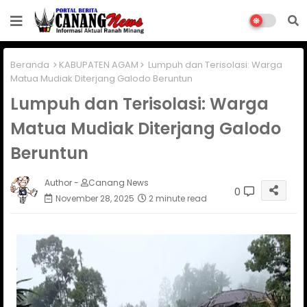
Beranda
KABUPATEN AGAM
Lumpuh dan Terisolasi: Warga
Matua Mudiak Diterjang Galodo Beruntun
Lumpuh dan Terisolasi: Warga
Matua Mudiak Diterjang Galodo
Beruntun
Author -
Canang News
0
November 28, 2025
2 minute read