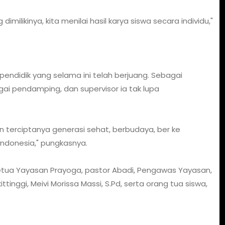
imilikinya, kita menilai hasil karya siswa secara individu,"
pendidik yang selama ini telah berjuang. Sebagai
gai pendamping, dan supervisor ia tak lupa
an terciptanya generasi sehat, berbudaya, ber ke
Indonesia," pungkasnya.
Ketua Yayasan Prayoga, pastor Abadi, Pengawas Yayasan,
tinggi, Meivi Morissa Massi, S.Pd, serta orang tua siswa,