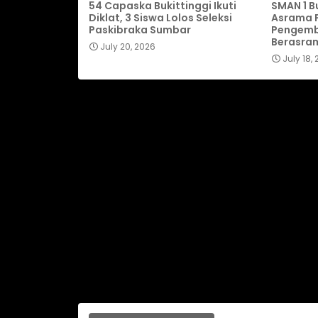
54 Capaska Bukittinggi Ikuti
SMAN 1 B
Diklat, 3 Siswa Lolos Seleksi
Asrama P
Paskibraka Sumbar
Pengemb
Berasra
July 20, 2026
July 18,