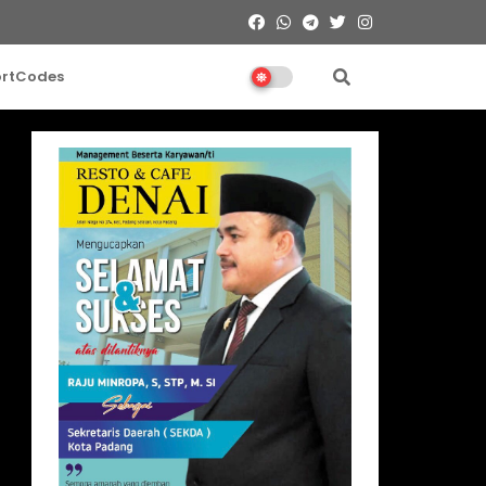
ortCodes