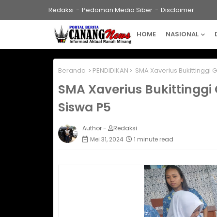
Redaksi
Pedoman Media Siber
Disclaimer
HOME
NASIONAL
Beranda
PENDIDIKAN
SMA Xaverius Bukittinggi 
SMA Xaverius Bukittinggi
Siswa P5
Author -
Redaksi
Mei 31, 2024
1 minute read