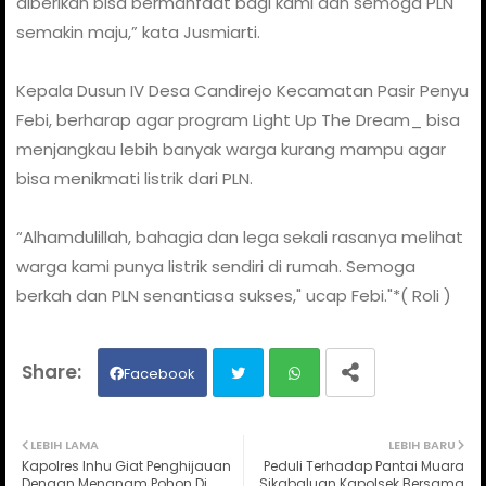
diberikan bisa bermanfaat bagi kami dan semoga PLN
semakin maju,” kata Jusmiarti.
Kepala Dusun IV Desa Candirejo Kecamatan Pasir Penyu
Febi, berharap agar program Light Up The Dream_ bisa
menjangkau lebih banyak warga kurang mampu agar
bisa menikmati listrik dari PLN.
“Alhamdulillah, bahagia dan lega sekali rasanya melihat
warga kami punya listrik sendiri di rumah. Semoga
berkah dan PLN senantiasa sukses," ucap Febi."*( Roli )
Facebook
Twit
Wh
LEBIH LAMA
LEBIH BARU
Kapolres Inhu Giat Penghijauan
Peduli Terhadap Pantai Muara
ter
ats
Dengan Menanam Pohon Di
Sikabaluan Kapolsek Bersama