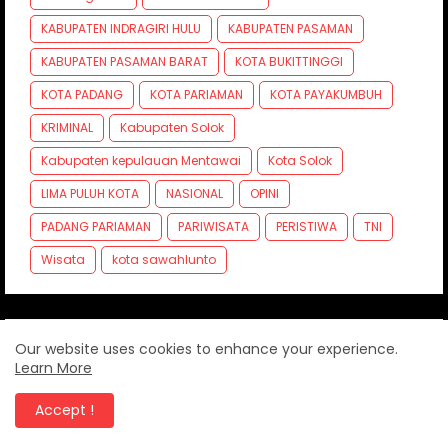
KABUPATEN INDRAGIRI HULU
KABUPATEN PASAMAN
KABUPATEN PASAMAN BARAT
KOTA BUKITTINGGI
KOTA PADANG
KOTA PARIAMAN
KOTA PAYAKUMBUH
KRIMINAL
Kabupaten Solok
Kabupaten kepulauan Mentawai
Kota Solok
LIMA PULUH KOTA
NASIONAL
OPINI
PADANG PARIAMAN
PARIWISATA
PERISTIWA
TNI
Wisata
kota sawahlunto
Our website uses cookies to enhance your experience.
Learn More
Accept !