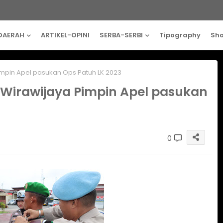
DAERAH
ARTIKEL-OPINI
SERBA-SERBI
Tipography
Sh
mpin Apel pasukan Ops Patuh LK 2023
 Wirawijaya Pimpin Apel pasukan
0