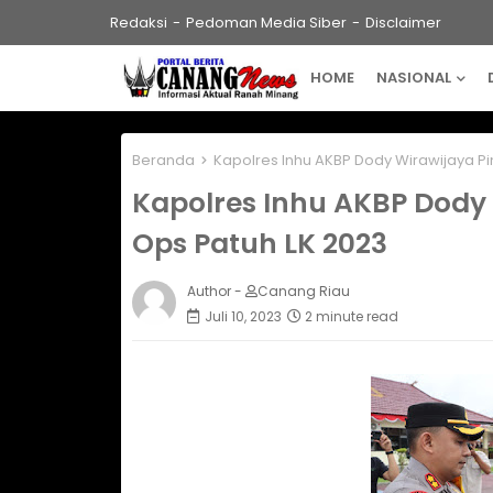
Redaksi
Pedoman Media Siber
Disclaimer
HOME
NASIONAL
Beranda
Kapolres Inhu AKBP Dody Wirawijaya Pi
Kapolres Inhu AKBP Dody
Ops Patuh LK 2023
Author -
Canang Riau
Juli 10, 2023
2 minute read