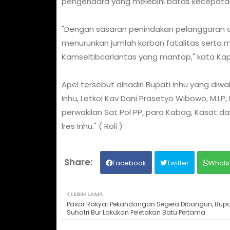
pengendara yang melebihi batas kecepata
"Dengan sasaran penindakan pelanggaran di
menurunkan jumlah korban fatalitas serta m
Kamseltibcarlantas yang mantap," kata Kap
Apel tersebut dihadiri Bupati Inhu yang diwaki
Inhu, Letkol Kav Dani Prasetyo Wibowo, M.I.P, K
perwakilan Sat Pol PP, para Kabag, Kasat da
lres Inhu." ( Roli )
Facebook
Twitter
Whats
LEBIH LAMA
Pasar Rakyat Pekandangan Segera Dibangun, Bupa
Suhatri Bur Lakukan Peletakan Batu Pertama