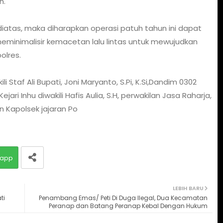
n.
atas, maka diharapkan operasi patuh tahun ini dapat
eminimalisir kemacetan lalu lintas untuk mewujudkan
olres.
li Staf Ali Bupati, Joni Maryanto, S.Pi, K.Si,Dandim 0302
ejari Inhu diwakili Hafis Aulia, S.H, perwakilan Jasa Raharja,
n Kapolsek jajaran Po
app
LEBIH BARU
ti
Penambang Emas/ Peti Di Duga Ilegal, Dua Kecamatan
Peranap dan Batang Peranap Kebal Dengan Hukum