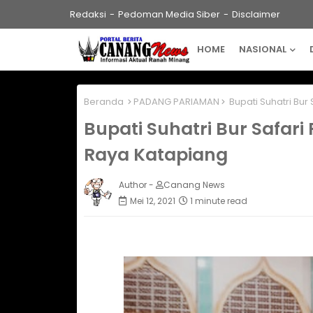
Redaksi
Pedoman Media Siber
Disclaimer
HOME
NASIONAL
Beranda
PADANG PARIAMAN
Bupati Suhatri Bu
Bupati Suhatri Bur Safa
Raya Katapiang
Author -
Canang News
Mei 12, 2021
1 minute read