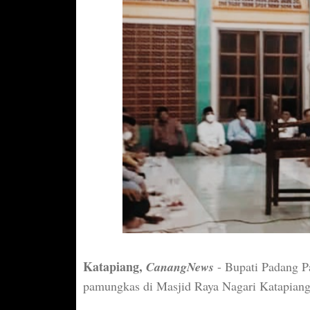
Katapiang,
CanangNews
- Bupati Padang P
pamungkas di Masjid Raya Nagari Katapiang