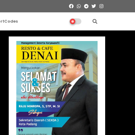
ortCodes