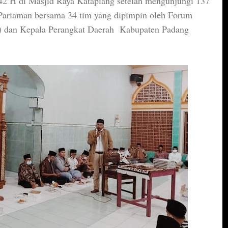
42 H di Masjid Raya Katapiang setelah mengunjungi 137
 Pariaman bersama 34 tim yang dipimpin oleh Forum
) dan Kepala Perangkat Daerah Kabupaten Padang