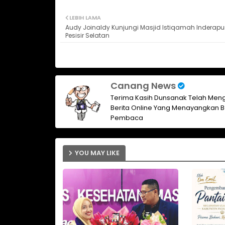
LEBIH LAMA
Audy Joinaldy Kunjungi Masjid Istiqamah Inderapu
Pesisir Selatan
Canang News
Terima Kasih Dunsanak Telah Meng
Berita Online Yang Menayangkan B
Pembaca
YOU MAY LIKE