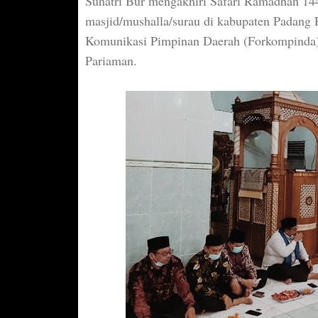
Suhatri Bur mengakhiri Safari Ramadhan 14
masjid/mushalla/surau di kabupaten Padang
Komunikasi Pimpinan Daerah (Forkompinda
Pariaman.