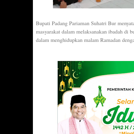
Bupati Padang Pariaman Suhatri Bur menyat
masyarakat dalam melaksanakan ibadah di bu
dalam menghidupkan malam Ramadan dengan T