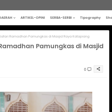
DAERAH
ARTIKEL-OPINI
SERBA-SERBI
Tipography
Sh
r Safari Ramadhan Pamungkas di Masjid Raya Katapiang
ri Ramadhan Pamungkas di Masjid
0