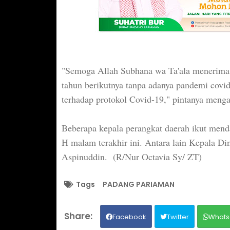
"Semoga Allah Subhana wa Ta'ala menerima
tahun berikutnya tanpa adanya pandemi covid
terhadap protokol Covid-19," pintanya menga
Beberapa kepala perangkat daerah ikut men
H malam terakhir ini. Antara lain Kepala D
Aspinuddin. (R/Nur Octavia Sy/ ZT)
Tags
PADANG PARIAMAN
Facebook
Twitter
Whats