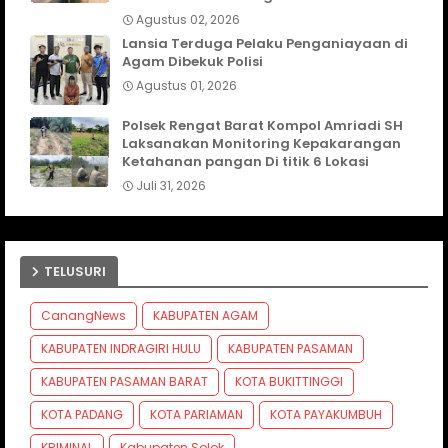
Agustus 02, 2026
Lansia Terduga Pelaku Penganiayaan di
Agam Dibekuk Polisi
Agustus 01, 2026
Polsek Rengat Barat Kompol Amriadi SH
Laksanakan Monitoring Kepakarangan
Ketahanan pangan Di titik 6 Lokasi
Juli 31, 2026
TELUSURI
CanangNews
KABUPATEN AGAM
KABUPATEN INDRAGIRI HULU
KABUPATEN PASAMAN
KABUPATEN PASAMAN BARAT
KOTA BUKITTINGGI
KOTA PADANG
KOTA PARIAMAN
KOTA PAYAKUMBUH
KRIMINAL
Kabupaten Solok