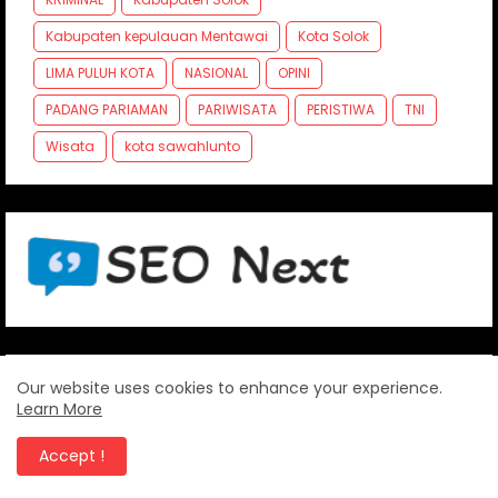
Kabupaten kepulauan Mentawai
Kota Solok
LIMA PULUH KOTA
NASIONAL
OPINI
PADANG PARIAMAN
PARIWISATA
PERISTIWA
TNI
Wisata
kota sawahlunto
Our website uses cookies to enhance your experience.
FOLLOW US
Learn More
Accept !