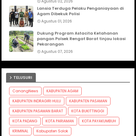
Agustus 02, 2026
Lansia Terduga Pelaku Penganiayaan di
Agam Dibekuk Polisi
Agustus 01, 2026
Dukung Program Astacita Ketahanan
pangan Polsek Rengat Barat tinjau lokasi
Pekarangan
Agustus 07, 2026
TELUSURI
CanangNews
KABUPATEN AGAM
KABUPATEN INDRAGIRI HULU
KABUPATEN PASAMAN
KABUPATEN PASAMAN BARAT
KOTA BUKITTINGGI
KOTA PADANG
KOTA PARIAMAN
KOTA PAYAKUMBUH
KRIMINAL
Kabupaten Solok