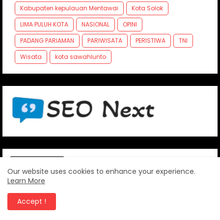
Kabupaten kepulauan Mentawai
Kota Solok
LIMA PULUH KOTA
NASIONAL
OPINI
PADANG PARIAMAN
PARIWISATA
PERISTIWA
TNI
Wisata
kota sawahlunto
FOLLOW US
Our website uses cookies to enhance your experience.
Learn More
Accept !