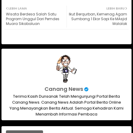
Twit
Wh
LEBIH LAMA
LEBIH BARU
Wisata Berdesa Salah Satu
Ikut Berqurban, Kemenag Agam
ter
ats
Program Unggul Dari Pemdes
Sumbang 1 Ekor Sapi Ke MAsjid
Muara Sikabaluan
Malalak
ap
p
Canang News
Terima Kasih Dunsanak Telah Mengunjungi Portal Berita
Canang News. Canang News Adalah Portal Berita Online
Yang Menayangkan Berita Aktual. Semoga Kehadiran Kami
Menambah Informasi Pembaca