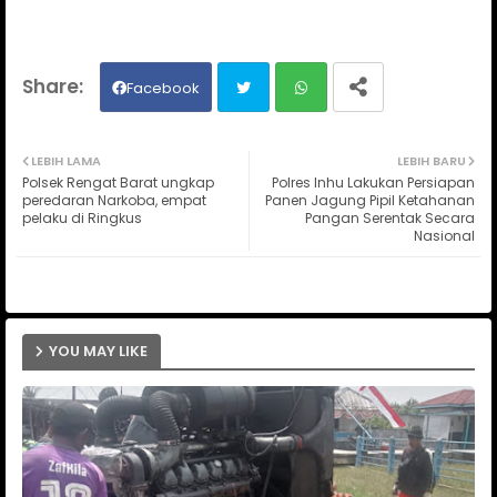
Facebook
Twit
Wh
LEBIH LAMA
LEBIH BARU
Polsek Rengat Barat ungkap
Polres Inhu Lakukan Persiapan
ter
ats
peredaran Narkoba, empat
Panen Jagung Pipil Ketahanan
pelaku di Ringkus
Pangan Serentak Secara
Nasional
ap
p
YOU MAY LIKE