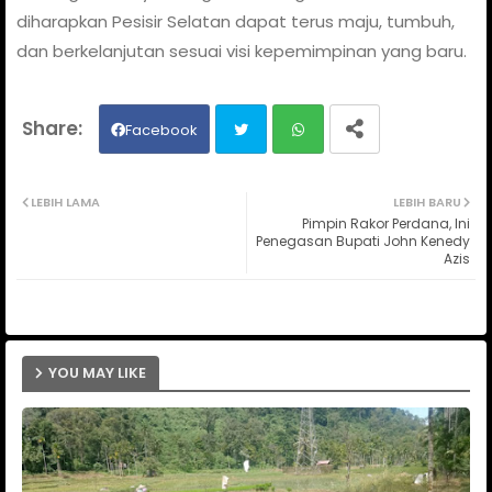
diharapkan Pesisir Selatan dapat terus maju, tumbuh,
dan berkelanjutan sesuai visi kepemimpinan yang baru.
Facebook
Twit
Wh
LEBIH LAMA
LEBIH BARU
Pimpin Rakor Perdana, Ini
ter
ats
Penegasan Bupati John Kenedy
Azis
ap
p
YOU MAY LIKE