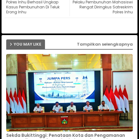
Polres Inhu Berhasil Ungkap
Pelaku Pembunuhan Mahasiswi
ter
ats
Kasus Pembunuhan Di Teluk
Rengat Diringkus Satreskrim
Erong Inhu
Polres Inhu
ap
p
YOU MAY LIKE
Tampilkan selengkapnya
Sekda Bukittinggi: Penataan Kota dan Pengamanan