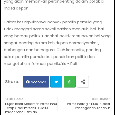
yang akan memainkan peranpenting dalam politik di
masa depan.
Dalam kesimpulannya, banyak pemilih pemula yang
tidak mengerti sama sekali bahkan menjauhi hal-hal
yang berbau politik. Padahal, politik merupakan hal yang
sangat penting dalam kehidupan bermasyarakat,
berbangsa dan bernegara. Oleh karenaitu, penting
sekali pemilih pemula ikut pendidikan politik dan
mengetahui informasi pemilu."rls - Roli
Facebook
Twit
Wh
LEBIH LAMA
LEBIH BARU
Hujan lebat Satlantas Polres Inhu
Polres Indragiri Hulu inisiasi
ter
ats
Tetap Gelar Personil Di Jalur
Penanganan Karlahut
Padat Zona Sekolah