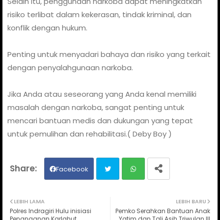
Selain itu, penggunaan narkoba dapat meningkatkan
risiko terlibat dalam kekerasan, tindak kriminal, dan
konflik dengan hukum.
Penting untuk menyadari bahaya dan risiko yang terkait
dengan penyalahgunaan narkoba.
Jika Anda atau seseorang yang Anda kenal memiliki
masalah dengan narkoba, sangat penting untuk
mencari bantuan medis dan dukungan yang tepat
untuk pemulihan dan rehabilitasi.( Deby Boy )
Facebook
Twit
Wh
LEBIH LAMA
LEBIH BARU
Polres Indragiri Hulu inisiasi
Pemko Serahkan Bantuan Anak
ter
ats
Penanganan Karlahut
Yatim dan Tali Asih Triwulan III