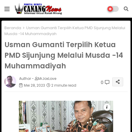
Beranda
Usman Gumanti Terpilih Ketua PMD Sijunjung Melalui
Musda -14 Muhammadiyah
Usman Gumanti Terpilih Ketua
PMD Sijunjung Melalui Musda -14
Muhammadiyah
Author -
MrJoxLove
0
Mei 28, 2023
2 minute read