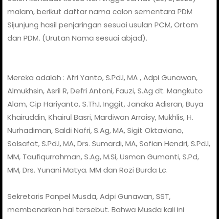
malam, berikut daftar nama calon sementara PDM
Sijunjung hasil penjaringan sesuai usulan PCM, Ortom
dan PDM. (Urutan Nama sesuai abjad).
Mereka adalah : Afri Yanto, S.Pd.I, MA , Adpi Gunawan,
Almukhsin, Asril R, Defri Antoni, Fauzi, S.Ag dt. Mangkuto
Alam, Cip Hariyanto, S.Th.I, Inggit, Janaka Adisran, Buya
Khairuddin, Khairul Basri, Mardiwan Arraisy, Mukhlis, H.
Nurhadiman, Saldi Nafri, S.Ag, MA, Sigit Oktaviano,
Solsafat, S.Pd.I, MA, Drs. Sumardi, MA, Sofian Hendri, S.Pd.I,
MM, Taufiqurrahman, S.Ag, M.Si, Usman Gumanti, S.Pd,
MM, Drs. Yunani Matya. MM dan Rozi Burda Lc.
Sekretaris Panpel Musda, Adpi Gunawan, SST,
membenarkan hal tersebut. Bahwa Musda kali ini