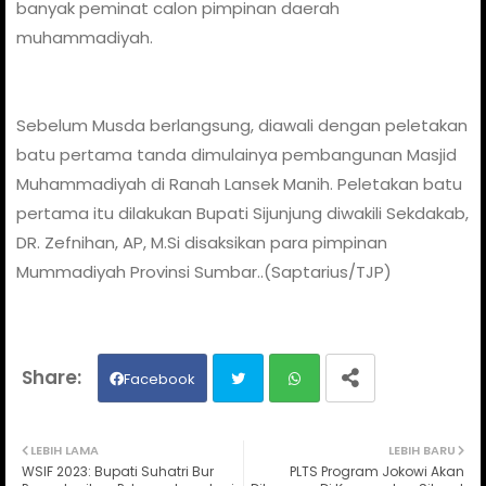
banyak peminat calon pimpinan daerah
muhammadiyah.
Sebelum Musda berlangsung, diawali dengan peletakan
batu pertama tanda dimulainya pembangunan Masjid
Muhammadiyah di Ranah Lansek Manih. Peletakan batu
pertama itu dilakukan Bupati Sijunjung diwakili Sekdakab,
DR. Zefnihan, AP, M.Si disaksikan para pimpinan
Mummadiyah Provinsi Sumbar..(Saptarius/TJP)
Facebook
Twit
Wh
LEBIH LAMA
LEBIH BARU
WSIF 2023: Bupati Suhatri Bur
PLTS Program Jokowi Akan
ter
ats