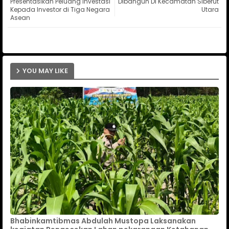
Presentasikan Peluang Investasi
Dibangun Di Kecamatan Siberut
Kepada Investor di Tiga Negara
Utara
Asean
ap
p
YOU MAY LIKE
Bhabinkamtibmas Abdulah Mustopa Laksanakan