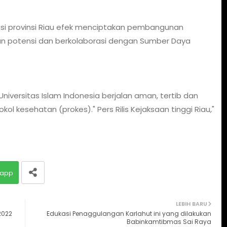
vestasi provinsi Riau efek menciptakan pembangunan
an potensi dan berkolaborasi dengan Sumber Daya
niversitas Islam Indonesia berjalan aman, tertib dan
l kesehatan (prokes)." Pers Rilis Kejaksaan tinggi Riau,"
app
LEBIH BARU
2022
Edukasi Penaggulangan Karlahut ini yang dilakukan
Babinkamtibmas Sai Raya