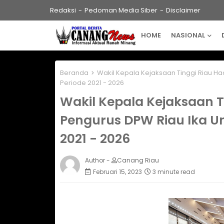
Redaksi
Pedoman Media Siber
Disclaimer
HOME
NASIONAL
Beranda
Wakil Kepala Kejaksaan Tinggi Riau Had
Periode 2021 - 2026
Wakil Kepala Kejaksaan Ti
Pengurus DPW Riau Ika Un
2021 - 2026
Author -
Canang Riau
Februari 15, 2023
3 minute read