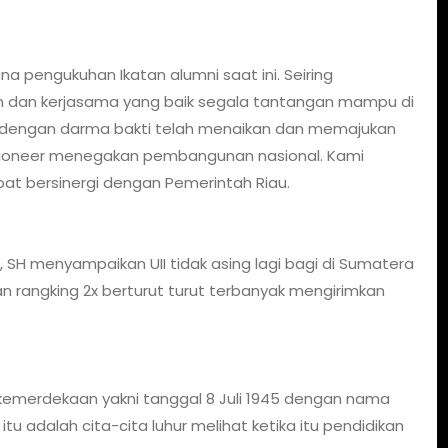
na pengukuhan Ikatan alumni saat ini. Seiring
an kerjasama yang baik segala tantangan mampu di
ergi dengan darma bakti telah menaikan dan memajukan
di Pioneer menegakan pembangunan nasional. Kami
at bersinergi dengan Pemerintah Riau.
, SH menyampaikan UII tidak asing lagi bagi di Sumatera
n rangking 2x berturut turut terbanyak mengirimkan
um kemerdekaan yakni tanggal 8 Juli 1945 dengan nama
 itu adalah cita-cita luhur melihat ketika itu pendidikan