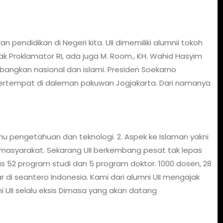
n pendidikan di Negeri kita. UII dimemiliki alumnii tokoh
ak Proklamator RI, ada juga M. Room., KH. Wahid Hasyim
angkan nasional dan islami. Presiden Soekarno
 bertempat di daleman pakuwan Jogjakarta. Dari namanya
mu pengetahuan dan teknologi. 2. Aspek ke Islaman yakni
 masyarakat. Sekarang UII berkembang pesat tak lepas
tas 52 program studi dan 5 program doktor. 1000 dosen, 28
ar di seantero Indonesia. Kami dari alumni UII mengajak
 UII selalu eksis Dimasa yang akan datang