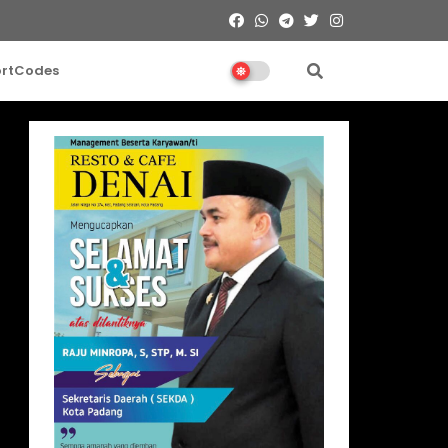
ortCodes