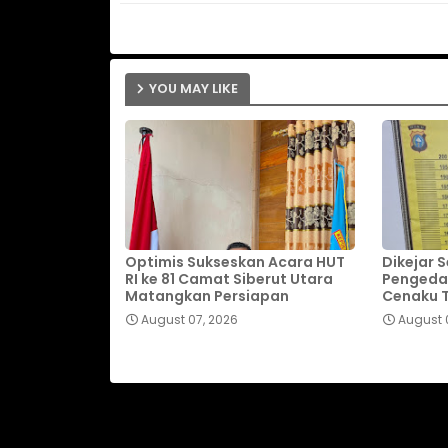
YOU MAY LIKE
Optimis Sukseskan Acara HUT
Dikejar S
RI ke 81 Camat Siberut Utara
Pengedar
Matangkan Persiapan
Cenaku T
August 07, 2026
August 