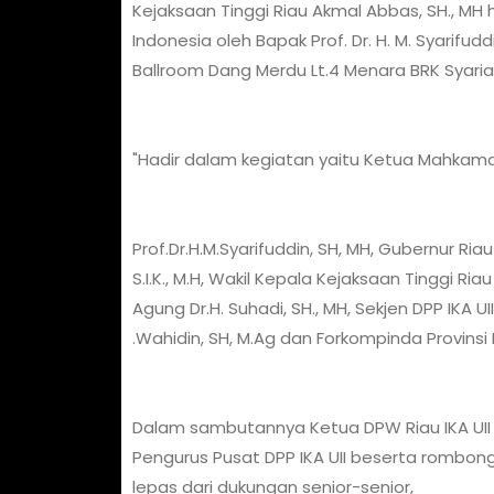
Kejaksaan Tinggi Riau Akmal Abbas, SH., MH h
Indonesia oleh Bapak Prof. Dr. H. M. Syarifu
Ballroom Dang Merdu Lt.4 Menara BRK Syaria
"Hadir dalam kegiatan yaitu Ketua Mahkama
Prof.Dr.H.M.Syarifuddin, SH, MH, Gubernur Riau 
S.I.K., M.H, Wakil Kepala Kejaksaan Tinggi 
Agung Dr.H. Suhadi, SH., MH, Sekjen DPP IKA UII 
.Wahidin, SH, M.Ag dan Forkompinda Provinsi 
Dalam sambutannya Ketua DPW Riau IKA U
Pengurus Pusat DPP IKA UII beserta rombongan
lepas dari dukungan senior-senior,