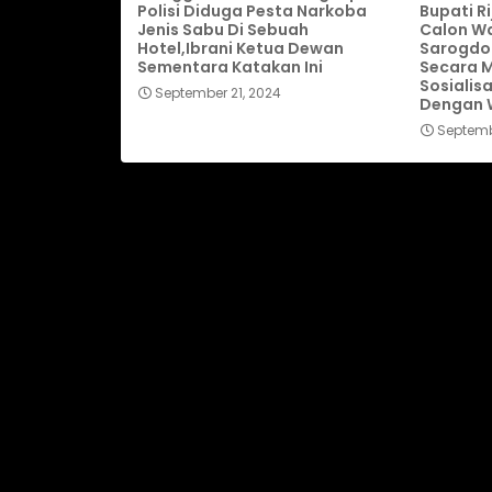
Polisi Diduga Pesta Narkoba
Bupati R
Jenis Sabu Di Sebuah
Calon Wa
Hotel,Ibrani Ketua Dewan
Sarogdo
Sementara Katakan Ini
Secara M
Sosialis
September 21, 2024
Dengan W
Septemb