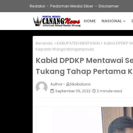
Redaksi
Pedoman Media Siber
Disclaimer
HOME
NASIONAL
Beranda
KABUPATEN MENTAWAI
Kabid DPDKP M
Kepada Warga Monganpoula
Kabid DPDKP Mentawai Se
Tukang Tahap Pertama 
Author -
Sikabaluna
September 06, 2022
2 minute read