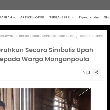
DAERAH
ARTIKEL-OPINI
SERBA-SERBI
Tipography
Sh
entawai Serahkan Secara Simbolis Upah Tukang Tahap Pertama
rahkan Secara Simbolis Upah
Kepada Warga Monganpoula
0