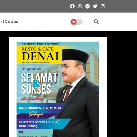
ortCodes