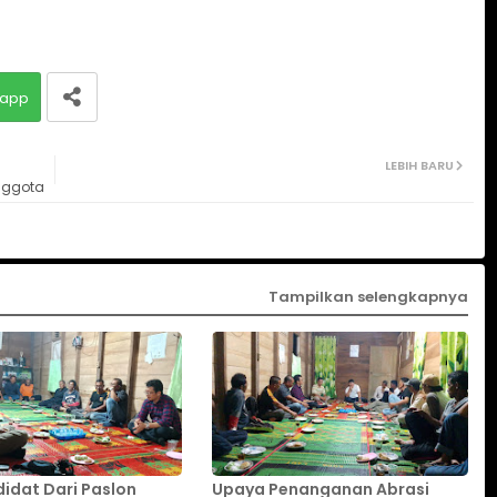
app
LEBIH BARU
nggota
Tampilkan selengkapnya
idat Dari Paslon
Upaya Penanganan Abrasi