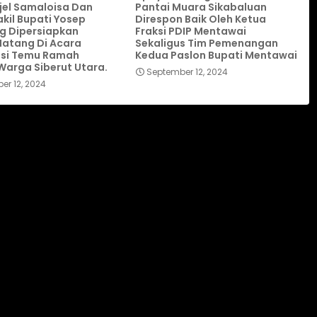
ijel Samaloisa Dan
Pantai Muara Sikabaluan
kil Bupati Yosep
Direspon Baik Oleh Ketua
g Dipersiapkan
Fraksi PDIP Mentawai
atang Di Acara
Sekaligus Tim Pemenangan
asi Temu Ramah
Kedua Paslon Bupati Mentawai
arga Siberut Utara.
September 12, 2024
er 12, 2024