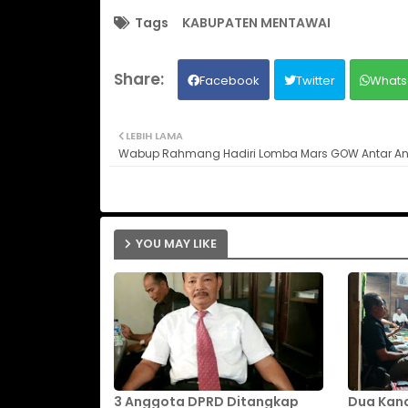
Tags
KABUPATEN MENTAWAI
Facebook
Twitter
Whats
LEBIH LAMA
Wabup Rahmang Hadiri Lomba Mars GOW Antar A
YOU MAY LIKE
3 Anggota DPRD Ditangkap
Dua Kand