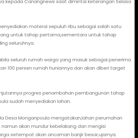
ya kepada Canangnews saat dimintai keterangan Selasa
menyediakan materai sepuluh ribu sebagai salah satu
kang untuk tahap pertama,sementara untuk tahap
ng seluruhnya.
abila seluruh rumah warga yang masuk sebagai penerima
 100 persen rumah huniannya dan akan diberi target
elanjutannya progres penambahan pembangunan tahap
ula sudah menyediakan lahan.
pala Desa Monganpoula mengatakan,lahan perumahan
ma namun akan mundur kebelakang dan mengisi
ga setempat akan ancaman banjir besar,ujarnya.