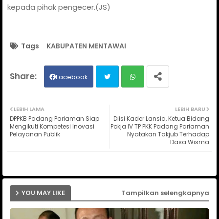
kepada pihak pengecer.(JS)
Tags
KABUPATEN MENTAWAI
Facebook
Twit
Wh
LEBIH LAMA
LEBIH BARU
DPPKB Padang Pariaman Siap
Diisi Kader Lansia, Ketua Bidang
ter
ats
Mengikuti Kompetesi Inovasi
Pokja IV TP PKK Padang Pariaman
Pelayanan Publik
Nyatakan Takjub Terhadap
Dasa Wisma
ap
p
YOU MAY LIKE
Tampilkan selengkapnya