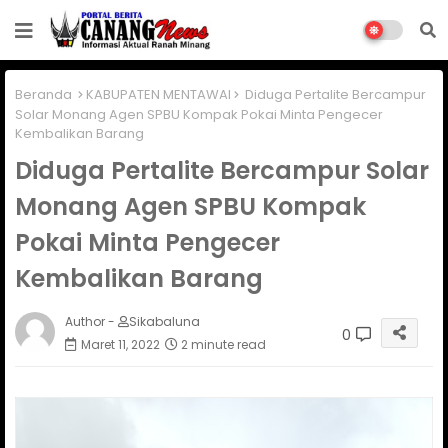
Beranda
KABUPATEN MENTAWAI
Diduga Pertalite Bercampur
Solar Monang Agen SPBU Kompak Pokai Minta Pengecer
Kembalikan Barang
Diduga Pertalite Bercampur Solar
Monang Agen SPBU Kompak
Pokai Minta Pengecer
Kembalikan Barang
Author -
Sikabaluna
0
Maret 11, 2022
2 minute read