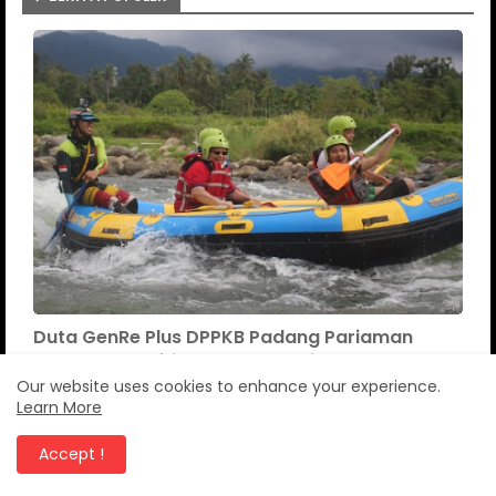
Duta GenRe Plus DPPKB Padang Pariaman
Adventure Rafting Batang Anai
Our website uses cookies to enhance your experience.
Canang News
November 21, 2020
Learn More
Dukung Program Astacita Ketahanan
pangan Polsek Rengat Barat tinjau lokasi
Accept !
Pekarangan
Agustus 07, 2026