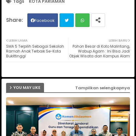
Tags
KOTA PARIAMAN
Facebook
Twit
Wh
LEBIH LAMA
LEBIH BARU
SMA 5 Terpilih Sebagai Sekolah
Pohon Besar di Koto Malintang,
ter
ats
Ramah Anak Terbaik Se-Kota
Wabup Agam : Ini Bisa Jadi
Bukittinggi
Objek Wisata dan Kampus Alam
ap
p
YOU MAY LIKE
Tampilkan selengkapnya