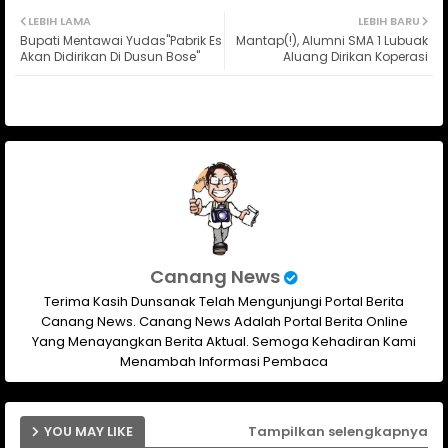
Twit
Wh
LEBIH LAMA
LEBIH BARU
Bupati Mentawai Yudas"Pabrik Es
Mantap(!), Alumni SMA 1 Lubuak
ter
ats
Akan Didirikan Di Dusun Bose"
Aluang Dirikan Koperasi
ap
p
Canang News
Terima Kasih Dunsanak Telah Mengunjungi Portal Berita
Canang News. Canang News Adalah Portal Berita Online
Yang Menayangkan Berita Aktual. Semoga Kehadiran Kami
Menambah Informasi Pembaca
YOU MAY LIKE
Tampilkan selengkapnya