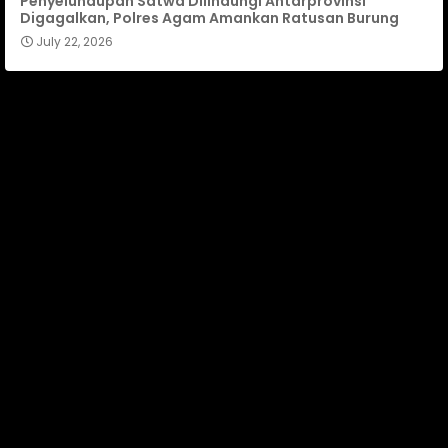
Penyelundupan Satwa Dilindungi Antarprovinsi
Digagalkan, Polres Agam Amankan Ratusan Burung
July 22, 2026