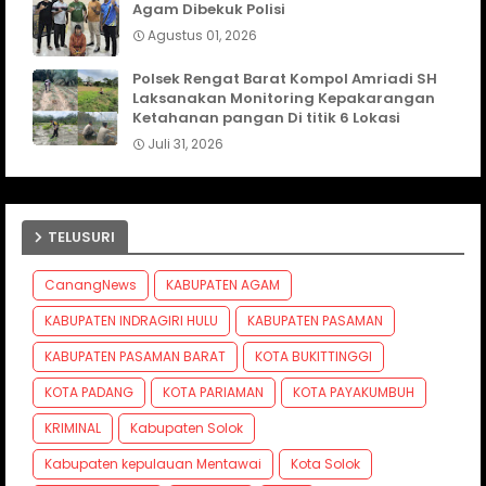
Agam Dibekuk Polisi
Agustus 01, 2026
Polsek Rengat Barat Kompol Amriadi SH
Laksanakan Monitoring Kepakarangan
Ketahanan pangan Di titik 6 Lokasi
Juli 31, 2026
TELUSURI
CanangNews
KABUPATEN AGAM
KABUPATEN INDRAGIRI HULU
KABUPATEN PASAMAN
KABUPATEN PASAMAN BARAT
KOTA BUKITTINGGI
KOTA PADANG
KOTA PARIAMAN
KOTA PAYAKUMBUH
KRIMINAL
Kabupaten Solok
Kabupaten kepulauan Mentawai
Kota Solok