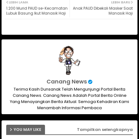
LEBIH LAMA
LEBIH BARU
1.200 Murid PAUD se-Kecamatan
Anak PAUD Dibekali Masker Saat
ter
ats
Lubuk Basung Ikut Manasik Haji
Manasik Haji
ap
p
Canang News
Terima Kasih Dunsanak Telah Mengunjungi Portal Berita
Canang News. Canang News Adalah Portal Berita Online
Yang Menayangkan Berita Aktual. Semoga Kehadiran Kami
Menambah Informasi Pembaca
YOU MAY LIKE
Tampilkan selengkapnya