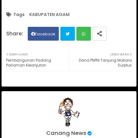
Tags
KABUPATEN AGAM
Facebook
Twit
Wh
LEBIH LAMA
LEBIH BARU
Pembangunan Padang
Dana PNPM Tanjung Mutiara
ter
ats
Pariaman Kelanjutan
Surplus
ap
p
Canang News