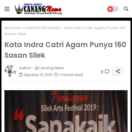
Beranda
KABUPATEN AGAM
Kata Indra Catri Agam Punya 160
Sasan Silek
Kata Indra Catri Agam Punya 160
Sasan Silek
Author -
Canang News
0
Agustus 31, 2019
1 minute read