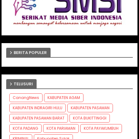
BERITA POPULER
TELUSURI
CanangNews
KABUPATEN AGAM
KABUPATEN INDRAGIRI HULU
KABUPATEN PASAMAN
KABUPATEN PASAMAN BARAT
KOTA BUKITTINGGI
KOTA PADANG
KOTA PARIAMAN
KOTA PAYAKUMBUH
KRIMINAL
Kabupaten Solok