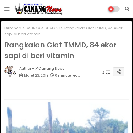
Beranda
SALINGKA SUMBAR
Rangkaian Giat TMMD, 84 ekor
sapi di beri vitamin
Rangkaian Giat TMMD, 84 ekor
sapi di beri vitamin
Author -
Canang News
0
Maret 23, 2019
0 minute read