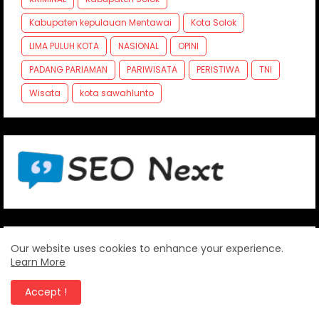
Kabupaten kepulauan Mentawai
Kota Solok
LIMA PULUH KOTA
NASIONAL
OPINI
PADANG PARIAMAN
PARIWISATA
PERISTIWA
TNI
Wisata
kota sawahlunto
Our website uses cookies to enhance your experience.
FOLLOW US
Learn More
Accept !