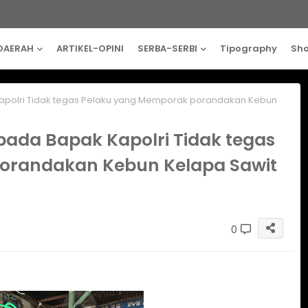
DAERAH
ARTIKEL-OPINI
SERBA-SERBI
Tipography
Sh
apolri Tidak tegas Pelaku yang Memporak porandakan Kebun
pada Bapak Kapolri Tidak tegas
orandakan Kebun Kelapa Sawit
0