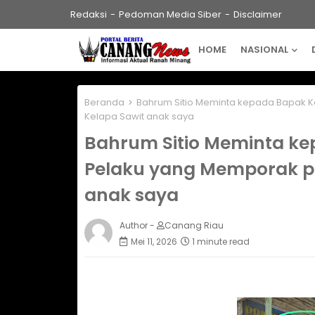
Redaksi
Pedoman Media Siber
Disclaimer
HOME
NASIONAL
Beranda
Bahrum Sitio Meminta kepada Bapak K
Kelapa Sawit anak saya
Bahrum Sitio Meminta ke
Pelaku yang Memporak p
anak saya
Author -
Canang Riau
Mei 11, 2026
1 minute read