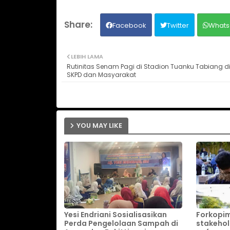
Facebook
Twitter
Whats
LEBIH LAMA
Rutinitas Senam Pagi di Stadion Tuanku Tabiang di
SKPD dan Masyarakat
YOU MAY LIKE
Yesi Endriani Sosialisasikan
Forkopim
Perda Pengelolaan Sampah di
stakehol