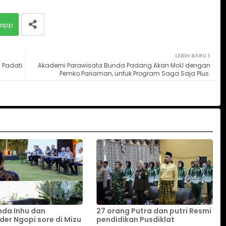
app
LEBIH BARU
 Padati
Akademi Parawisata Bunda Padang Akan MoU dengan
Pemko Pariaman, untuk Program Saga Saja Plus.
da Inhu dan
27 orang Putra dan putri Resmi
der Ngopi sore di Mizu
pendidikan Pusdiklat