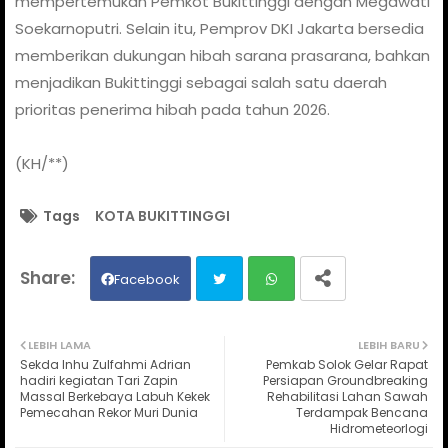
mempertemukan Pemkot Bukittinggi dengan Megawati
Soekarnoputri. Selain itu, Pemprov DKI Jakarta bersedia
memberikan dukungan hibah sarana prasarana, bahkan
menjadikan Bukittinggi sebagai salah satu daerah
prioritas penerima hibah pada tahun 2026.
(KH/**)
Tags
KOTA BUKITTINGGI
Facebook
Twit
Wh
LEBIH LAMA
LEBIH BARU
Sekda Inhu Zulfahmi Adrian
Pemkab Solok Gelar Rapat
ter
ats
hadiri kegiatan Tari Zapin
Persiapan Groundbreaking
Massal Berkebaya Labuh Kekek
Rehabilitasi Lahan Sawah
Pemecahan Rekor Muri Dunia
Terdampak Bencana
ap
Hidrometeorlogi