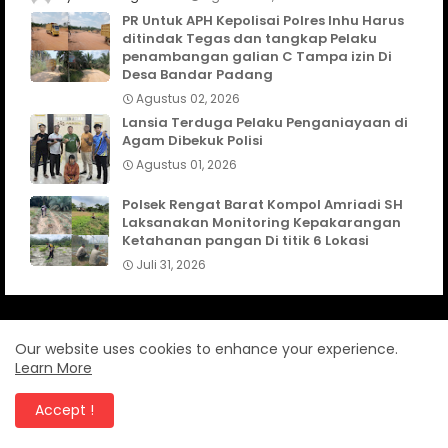
PR Untuk APH Kepolisai Polres Inhu Harus
ditindak Tegas dan tangkap Pelaku
penambangan galian C Tampa izin Di
Desa Bandar Padang
Agustus 02, 2026
Lansia Terduga Pelaku Penganiayaan di
Agam Dibekuk Polisi
Agustus 01, 2026
Polsek Rengat Barat Kompol Amriadi SH
Laksanakan Monitoring Kepakarangan
Ketahanan pangan Di titik 6 Lokasi
Juli 31, 2026
Our website uses cookies to enhance your experience.
TELUSURI
Learn More
CanangNews
KABUPATEN AGAM
Accept !
KABUPATEN INDRAGIRI HULU
KABUPATEN PASAMAN