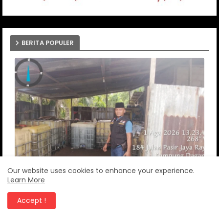
BERITA POPULER
Our website uses cookies to enhance your experience.
Learn More
Gudang Penimbunan Minyak Bersubsidi Di
Accept !
Kelurahan Kampung dagang diminta Kapolres
Inhu bertindak tegas tangkap pemilik dan