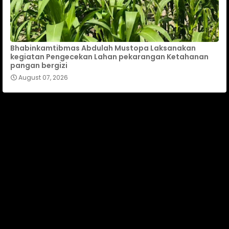
Bhabinkamtibmas Abdulah Mustopa Laksanakan
kegiatan Pengecekan Lahan pekarangan Ketahanan
pangan bergizi
August 07, 2026