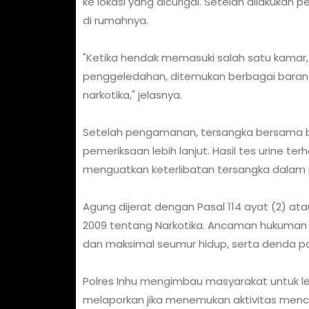
ke lokasi yang dicurigai. Setelah dilakuk
di rumahnya.
"Ketika hendak memasuki salah satu kamar
penggeledahan, ditemukan berbagai baran
narkotika," jelasnya.
Setelah pengamanan, tersangka bersama bar
pemeriksaan lebih lanjut. Hasil tes urine 
menguatkan keterlibatan tersangka dalam 
Agung dijerat dengan Pasal 114 ayat (2) at
2009 tentang Narkotika. Ancaman hukuman 
dan maksimal seumur hidup, serta denda palin
Polres Inhu mengimbau masyarakat untuk l
melaporkan jika menemukan aktivitas mencu