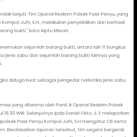
indak lanjuti. Tim Opsnal Reskrim Polsek Pasir Penyu, yang
Kompol Jufri, S.H., melakukan penyelidikan dan berhasil
ng bukti," kata Aiptu Misran.
nemukan sejumlah barang bukti, antara lain 11 bungkus
tika jenis sabu dan sejumlah barang bukti lainnya yang
.
gka diduga kuat sebagai pengedar narkotika jenis sabu
asi yang diterima oleh Panit III Opsnal Reskrim Polsek
kul 18.30 WIB. Selanjutnya Ipda Daniel Okto, S. E melaporkan
polsek Pasir Penyu Kompol Jufri, S.H mengatur CB serta
. Berdasarkan laporan tersebut, tim segera bergerak