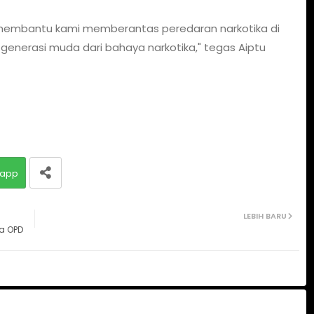
membantu kami memberantas peredaran narkotika di
i generasi muda dari bahaya narkotika," tegas Aiptu
app
LEBIH BARU
a OPD