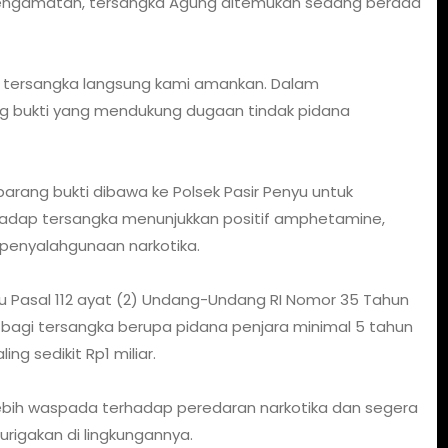
an pengamatan, tersangka Agung ditemukan sedang berada
, tersangka langsung kami amankan. Dalam
g bukti yang mendukung dugaan tindak pidana
ang bukti dibawa ke Polsek Pasir Penyu untuk
terhadap tersangka menunjukkan positif amphetamine,
penyalahgunaan narkotika.
au Pasal 112 ayat (2) Undang-Undang RI Nomor 35 Tahun
bagi tersangka berupa pidana penjara minimal 5 tahun
g sedikit Rp1 miliar.
ebih waspada terhadap peredaran narkotika dan segera
rigakan di lingkungannya.