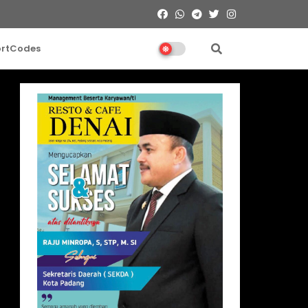
ortCodes