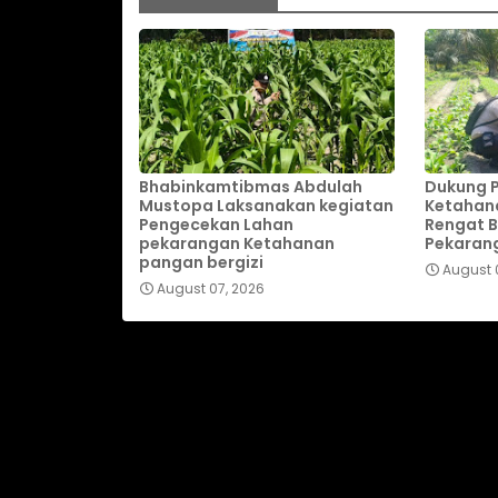
Bhabinkamtibmas Abdulah
Dukung 
Mustopa Laksanakan kegiatan
Ketahan
Pengecekan Lahan
Rengat Ba
pekarangan Ketahanan
Pekaran
pangan bergizi
August 
August 07, 2026