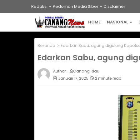
Redaksi
Pedoman Media Siber
Disclaimer
HOME
NASIONAL
Beranda
Edarkan Sabu, agung digulung Kapolse
Edarkan Sabu, agung dig
Author -
Canang Riau
Januari 17, 2025
2 minute read