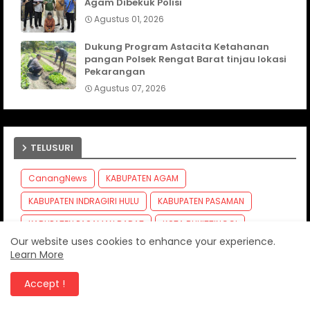
Agam Dibekuk Polisi
Agustus 01, 2026
Dukung Program Astacita Ketahanan
pangan Polsek Rengat Barat tinjau lokasi
Pekarangan
Agustus 07, 2026
TELUSURI
CanangNews
KABUPATEN AGAM
KABUPATEN INDRAGIRI HULU
KABUPATEN PASAMAN
KABUPATEN PASAMAN BARAT
KOTA BUKITTINGGI
Our website uses cookies to enhance your experience.
KOTA PADANG
KOTA PARIAMAN
KOTA PAYAKUMBUH
Learn More
KRIMINAL
Kabupaten Solok
Accept !
Kabupaten kepulauan Mentawai
Kota Solok