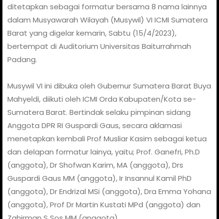
ditetapkan sebagai formatur bersama 8 nama lainnya
dalam Musyawarah Wilayah (Musywil) VI ICMI Sumatera
Barat yang digelar kemarin, Sabtu (15/4/2023),
bertempat di Auditorium Universitas Baiturrahmah
Padang.
Musywil VI ini dibuka oleh Gubernur Sumatera Barat Buya
Mahyeldi, diikuti oleh ICMI Orda Kabupaten/Kota se-
Sumatera Barat. Bertindak selaku pimpinan sidang
Anggota DPR RI Guspardi Gaus, secara aklamasi
menetapkan kembali Prof Musliar Kasim sebagai ketua
dan delapan formatur lainya, yaitu; Prof. Ganefri, Ph.D
(anggota), Dr Shofwan Karim, MA (anggota), Drs
Guspardi Gaus MM (anggota), Ir Insannul Kamil PhD
(anggota), Dr Endrizal MSi (anggota), Dra Emma Yohana
(anggota), Prof Dr Martin Kustati MPd (anggota) dan
Zahirman S Sos MM (anggota).