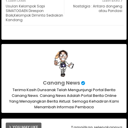
LEBIH LAMA
LEBIH BARU
Usulan Kelompok Sapi
Nostalgia : Antara dongeng
ter
ats
SIMATOGAEN Direspon
atau Pondasi
Baik,Kelompok Diminta Sediakan
Kandang
ap
p
Canang News
Terima Kasih Dunsanak Telah Mengunjungi Portal Berita
Canang News. Canang News Adalah Portal Berita Online
Yang Menayangkan Berita Aktual. Semoga Kehadiran Kami
Menambah Informasi Pembaca
YOU MAY LIKE
Tampilkan selengkapnya