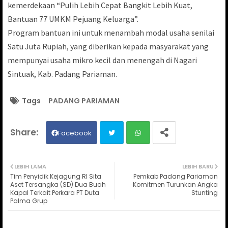
kemerdekaan “Pulih Lebih Cepat Bangkit Lebih Kuat,
Bantuan 77 UMKM Pejuang Keluarga”.
Program bantuan ini untuk menambah modal usaha senilai
Satu Juta Rupiah, yang diberikan kepada masyarakat yang
mempunyai usaha mikro kecil dan menengah di Nagari
Sintuak, Kab. Padang Pariaman.
Tags
PADANG PARIAMAN
Facebook
Twit
Wh
LEBIH LAMA
LEBIH BARU
Tim Penyidik Kejagung RI Sita
Pemkab Padang Pariaman
ter
ats
Aset Tersangka (SD) Dua Buah
Komitmen Turunkan Angka
Kapal Terkait Perkara PT Duta
Stunting
Palma Grup
ap
p