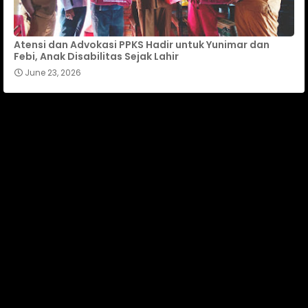
Atensi dan Advokasi PPKS Hadir untuk Yunimar dan
Febi, Anak Disabilitas Sejak Lahir
June 23, 2026