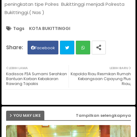
peningkatan tipe Polres Bukittinggi menjadi Polresta
Bukittinggi.( Nas )
Tags
KOTA BUKITTINGGI
Facebook
Twit
Wh
LEBIH LAMA
LEBIH BARU
Kadissos P3A Sumarni Serahkan
Kapolda Riau Resmikan Rumah
ter
ats
Bantuan Korban Kebakaran
Kebangsaan Cipayung Plus
Rawang Tapakis
Riau,
ap
p
YOU MAY LIKE
Tampilkan selengkapnya