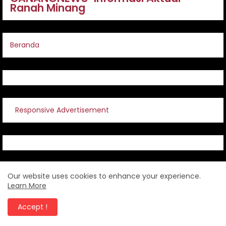
Ranah Minang
Beranda
Responsive Advertisement
Our website uses cookies to enhance your experience.
Learn More
Redaksi
Accept !
Design by -
Free Blogger Templates
| Distributed by