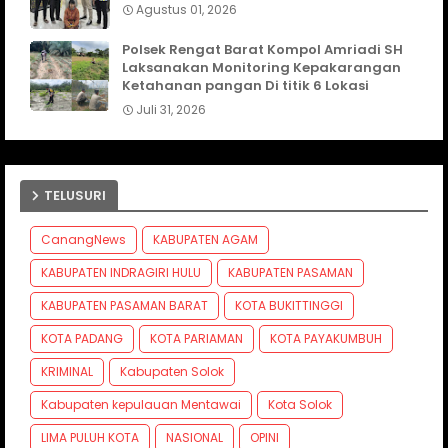
Agustus 01, 2026
Polsek Rengat Barat Kompol Amriadi SH
Laksanakan Monitoring Kepakarangan
Ketahanan pangan Di titik 6 Lokasi
Juli 31, 2026
TELUSURI
CanangNews
KABUPATEN AGAM
KABUPATEN INDRAGIRI HULU
KABUPATEN PASAMAN
KABUPATEN PASAMAN BARAT
KOTA BUKITTINGGI
KOTA PADANG
KOTA PARIAMAN
KOTA PAYAKUMBUH
KRIMINAL
Kabupaten Solok
Kabupaten kepulauan Mentawai
Kota Solok
LIMA PULUH KOTA
NASIONAL
OPINI