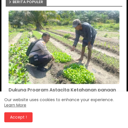
BERITA POPULER
Dukung Program Astacita Ketahanan pangan
Polsek Rengat Barat tinjau lokasi Pekarangan
Our website uses cookies to enhance your experience.
Canang Riau
Agustus 07, 2026
Learn More
PR Untuk APH Kepolisai Polres Inhu Harus
ditindak Tegas dan tangkap Pelaku
Accept !
penambangan galian C Tampa izin Di
Desa Bandar Padang