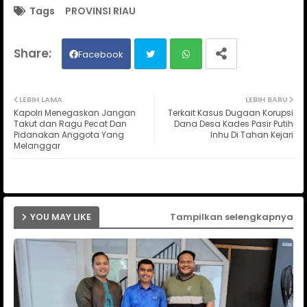
Tags
PROVINSI RIAU
Facebook
Twit
Wh
LEBIH LAMA
LEBIH BARU
Kapolri Menegaskan Jangan
Terkait Kasus Dugaan Korupsi
ter
ats
Takut dan Ragu Pecat Dan
Dana Desa Kades Pasir Putih
Pidanakan Anggota Yang
Inhu Di Tahan Kejari
Melanggar
ap
p
YOU MAY LIKE
Tampilkan selengkapnya