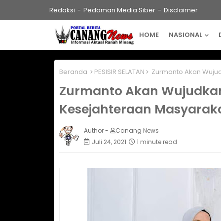
Redaksi
Pedoman Media Siber
Disclaimer
HOME
NASIONAL
Beranda
PESISIR SELATAN
Zurmanto Akan Wujudk
Zurmanto Akan Wujudkan
Kesejahteraan Masyarak
Author -
Canang News
Juli 24, 2021
1 minute read