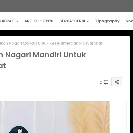
DAERAH
ARTIKEL-OPINI
SERBA-SERBI
Tipography
Sh
an Nagari Mandiri Untuk Kesejahteraan Masyarakat
 Nagari Mandiri Untuk
at
0