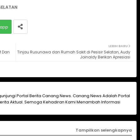
 SELATAN
app
LEBIH BARU
KM Dan
Tinjau Rusunawa dan Rumah Sakit di Pesisir Selatan, Audy
Joinaldy Berikan Apresiasi
unjungi Portal Berita Canang News. Canang News Adalah Portal
erita Aktual. Semoga Kehadiran Kami Menambah Informasi
Tampilkan selengkapnya