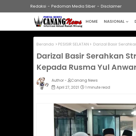
Redaksi
Pedoman Media Siber
Disclaimer
HOME
NASIONAL
Beranda
PESISIR SELATAN
Darizal Basir Serahk
Darizal Basir Serahkan S
Kepada Rusma Yul Anwa
Author -
Canang News
April 27, 2021
1 minute read