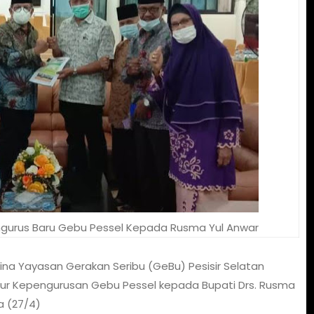
Pengurus Baru Gebu Pessel Kepada Rusma Yul Anwar
a Yayasan Gerakan Seribu (GeBu) Pesisir Selatan
uktur Kepengurusan Gebu Pessel kepada Bupati Drs. Rusma
a (27/4)