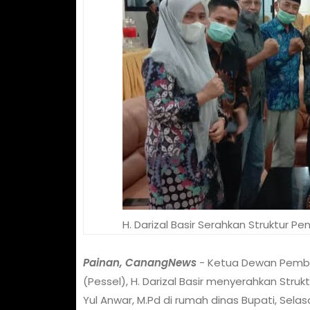
H. Darizal Basir Serahkan Struktur 
Painan, CanangNews
- Ketua Dewan Pembin
(Pessel), H. Darizal Basir menyerahkan Str
Yul Anwar, M.Pd di rumah dinas Bupati, Selas