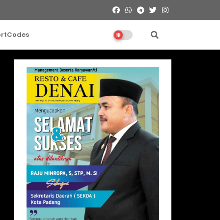
ortCodes