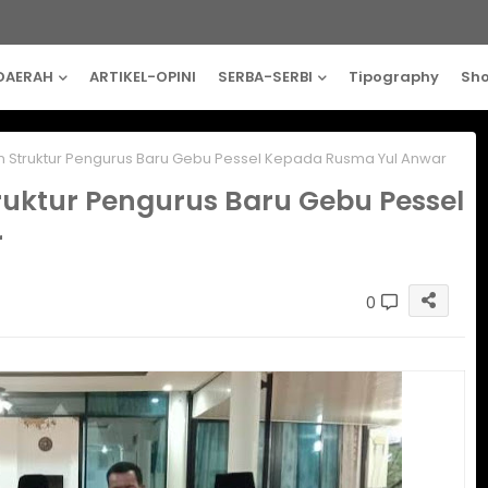
DAERAH
ARTIKEL-OPINI
SERBA-SERBI
Tipography
Sh
an Struktur Pengurus Baru Gebu Pessel Kepada Rusma Yul Anwar
truktur Pengurus Baru Gebu Pessel
r
0