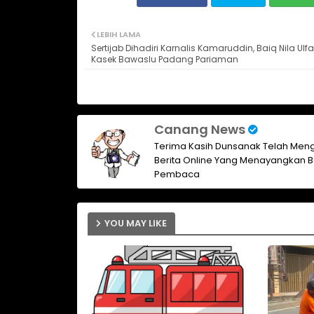
LEBIH LAMA
Sertijab Dihadiri Karnalis Kamaruddin, Baiq Nila Ulfa
Kasek Bawaslu Padang Pariaman
Canang News
Terima Kasih Dunsanak Telah Meng
Berita Online Yang Menayangkan B
Pembaca
YOU MAY LIKE