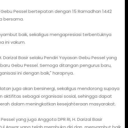
n Gebu Pessel bertepatan dengan 15 Ramadhan 1442
uka bersama.
ambut baik, sekaligus mengapresiasi terbentuknya
a ini vakum.
Darizal Basir selaku Pendiri Yayasan Gebu Pessel yang
baru Gebu Pessel. Semoga ditangan pengurus baru,
nisasi ini dengan baik," harapnya.
latan juga akan bersinergi, sekaligus mendorong supaya
 aktifitas sebagai organisasi sosial, sehingga dapat
rah dalam meningkatkan kesejahteraan masyarakat.
sel yang juga Anggota DPR RI, H. Darizal Basir
ul Anwar yang telah membuka diri dan menyambut baik