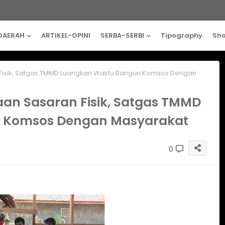
DAERAH
ARTIKEL-OPINI
SERBA-SERBI
Tipography
Sh
 Fisik, Satgas TMMD Luangkan Waktu Bangun Komsos Dengan
aan Sasaran Fisik, Satgas TMMD
 Komsos Dengan Masyarakat
0