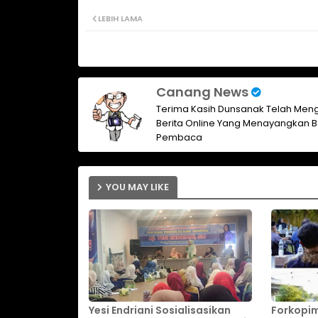
LEBIH LAMA
Canang News
Terima Kasih Dunsanak Telah Meng
Berita Online Yang Menayangkan B
Pembaca
YOU MAY LIKE
Yesi Endriani Sosialisasikan
Forkopim