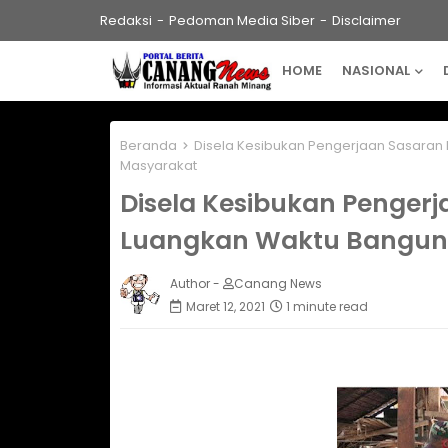
Redaksi
Pedoman Media Siber
Disclaimer
HOME
NASIONAL
Beranda
Disela Kesibukan Pengerjaan Sasaran
Masyarakat
Disela Kesibukan Pengerj
Luangkan Waktu Bangun
Author -
Canang News
Maret 12, 2021
1 minute read