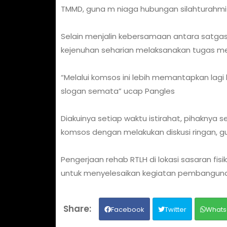
TMMD, guna m niaga hubungan silahturahmi
Selain menjalin kebersamaan antara satga
kejenuhan seharian melaksanakan tugas men
“Melalui komsos ini lebih memantapkan lag
slogan semata” ucap Pangles
Diakuinya setiap waktu istirahat, pihakn
komsos dengan melakukan diskusi ringan, g
Pengerjaan rehab RTLH di lokasi sasaran f
untuk menyelesaikan kegiatan pembangunan 
Facebook
Twitter
Whats