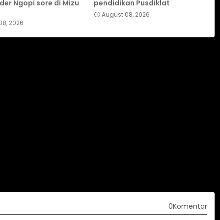
der Ngopi sore di Mizu
pendidikan Pusdiklat
August 08, 2026
08, 2026
0Komentar