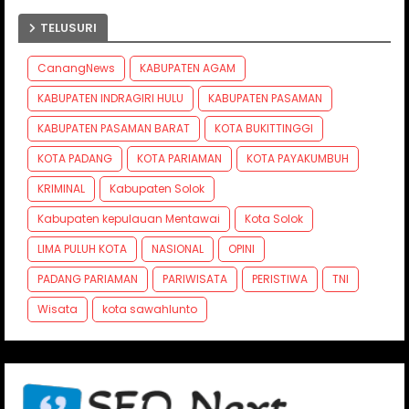
TELUSURI
CanangNews
KABUPATEN AGAM
KABUPATEN INDRAGIRI HULU
KABUPATEN PASAMAN
KABUPATEN PASAMAN BARAT
KOTA BUKITTINGGI
KOTA PADANG
KOTA PARIAMAN
KOTA PAYAKUMBUH
KRIMINAL
Kabupaten Solok
Kabupaten kepulauan Mentawai
Kota Solok
LIMA PULUH KOTA
NASIONAL
OPINI
PADANG PARIAMAN
PARIWISATA
PERISTIWA
TNI
Wisata
kota sawahlunto