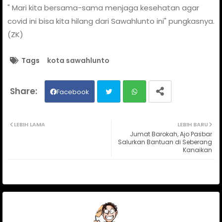
" Mari kita bersama-sama menjaga kesehatan agar
covid ini bisa kita hilang dari Sawahlunto ini" pungkasnya.
(ZK)
Tags
kota sawahlunto
Facebook
Twit
Wh
LEBIH LAMA
LEBIH BARU
Jumat Barokah, Ajo Pasbar
ter
ats
Salurkan Bantuan di Seberang
Kanaikan
ap
p