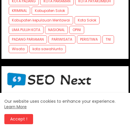
KOTA PADANG
KOTA PARIAMAN
KOTA PAYAKUMBUH
KRIMINAL
Kabupaten Solok
Kabupaten kepulauan Mentawai
Kota Solok
LIMA PULUH KOTA
NASIONAL
OPINI
PADANG PARIAMAN
PARIWISATA
PERISTIWA
TNI
Wisata
kota sawahlunto
Our website uses cookies to enhance your experience.
Learn More
FOLLOW US
Accept !