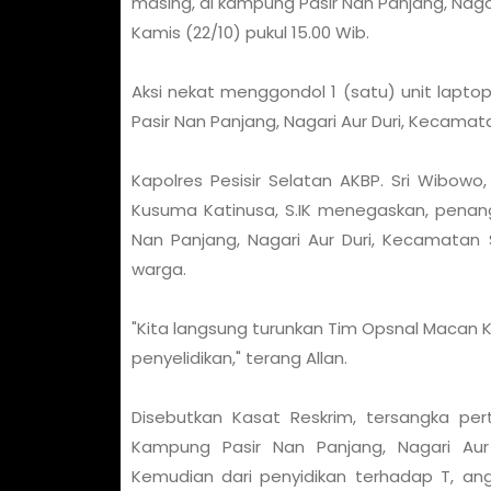
masing, di kampung Pasir Nan Panjang, Nagar
Kamis (22/10) pukul 15.00 Wib.
Aksi nekat menggondol 1 (satu) unit lapt
Pasir Nan Panjang, Nagari Aur Duri, Kecamat
Kapolres Pesisir Selatan AKBP. Sri Wibowo, 
Kusuma Katinusa, S.IK menegaskan, penang
Nan Panjang, Nagari Aur Duri, Kecamatan 
warga.
"Kita langsung turunkan Tim Opsnal Macan 
penyelidikan," terang Allan.
Disebutkan Kasat Reskrim, tersangka p
Kampung Pasir Nan Panjang, Nagari Aur 
Kemudian dari penyidikan terhadap T, a