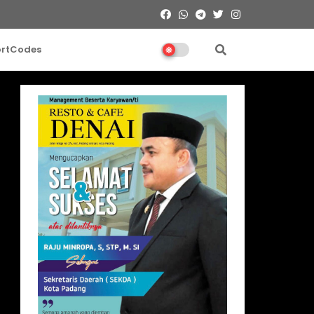
ortCodes