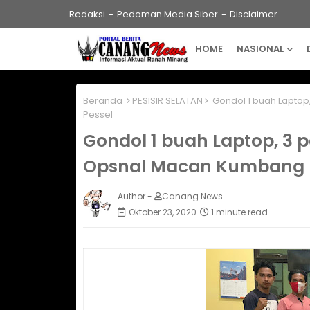
Redaksi
Pedoman Media Siber
Disclaimer
HOME
NASIONAL
Beranda
PESISIR SELATAN
Gondol 1 buah Lapto
Pessel
Gondol 1 buah Laptop, 3
Opsnal Macan Kumbang P
Author -
Canang News
Oktober 23, 2020
1 minute read