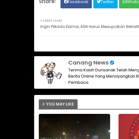
Facebook
Twitter
Whats
LEBIH LAMA
Ingin Pilkada Damai, ASN Harus Mewujudkan Netral
Canang News
Terima Kasih Dunsanak Telah Meng
Berita Online Yang Menayangkan B
Pembaca
YOU MAY LIKE