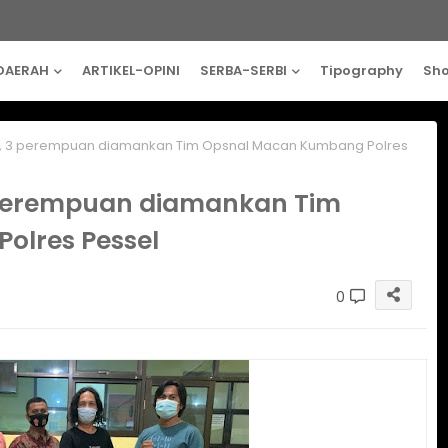
DAERAH
ARTIKEL-OPINI
SERBA-SERBI
Tipography
Sh
p, 3 perempuan diamankan Tim Opsnal Macan Kumbang Polres
 perempuan diamankan Tim
olres Pessel
0