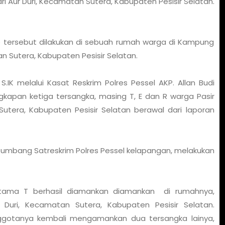
i Aur Duri, Kecamatan Sutera, Kabupaten Pesisir Selatan.
op tersebut dilakukan di sebuah rumah warga di Kampung
an Sutera, Kabupaten Pesisir Selatan.
S.IK melalui Kasat Reskrim Polres Pessel AKP. Allan Budi
kapan ketiga tersangka, masing T, E dan R warga Pasir
Sutera, Kabupaten Pesisir Selatan berawal dari laporan
Kumbang Satreskrim Polres Pessel kelapangan, melakukan
ertama T berhasil diamankan diamankan di rumahnya,
Duri, Kecamatan Sutera, Kabupaten Pesisir Selatan.
nggotanya kembali mengamankan dua tersangka lainya,