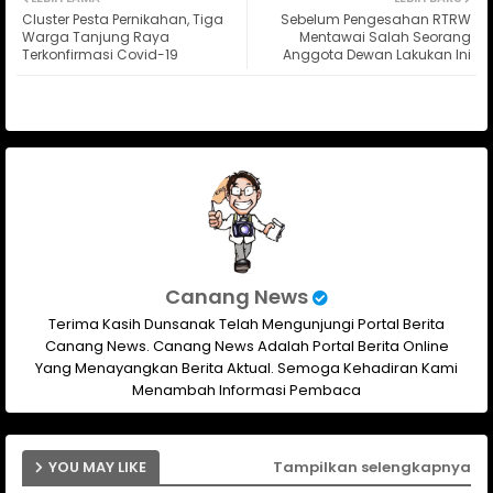
Cluster Pesta Pernikahan, Tiga
Sebelum Pengesahan RTRW
ter
ats
Warga Tanjung Raya
Mentawai Salah Seorang
Terkonfirmasi Covid-19
Anggota Dewan Lakukan Ini
ap
p
Canang News
Terima Kasih Dunsanak Telah Mengunjungi Portal Berita
Canang News. Canang News Adalah Portal Berita Online
Yang Menayangkan Berita Aktual. Semoga Kehadiran Kami
Menambah Informasi Pembaca
YOU MAY LIKE
Tampilkan selengkapnya