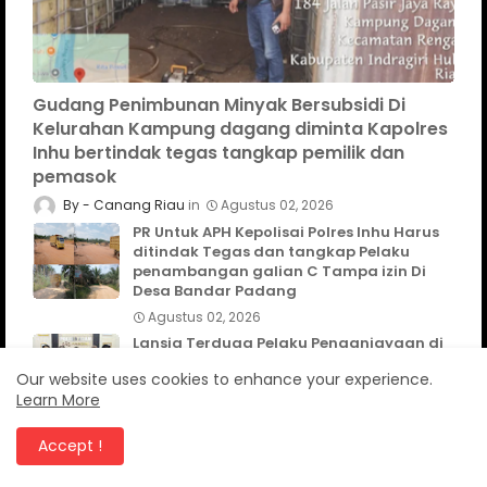
Gudang Penimbunan Minyak Bersubsidi Di
Kelurahan Kampung dagang diminta Kapolres
Inhu bertindak tegas tangkap pemilik dan
pemasok
Canang Riau
Agustus 02, 2026
PR Untuk APH Kepolisai Polres Inhu Harus
ditindak Tegas dan tangkap Pelaku
penambangan galian C Tampa izin Di
Desa Bandar Padang
Agustus 02, 2026
Lansia Terduga Pelaku Penganiayaan di
Agam Dibekuk Polisi
Our website uses cookies to enhance your experience.
Agustus 01, 2026
Learn More
Dukung Program Astacita Ketahanan
Accept !
pangan Polsek Rengat Barat tinjau lokasi
Pekarangan