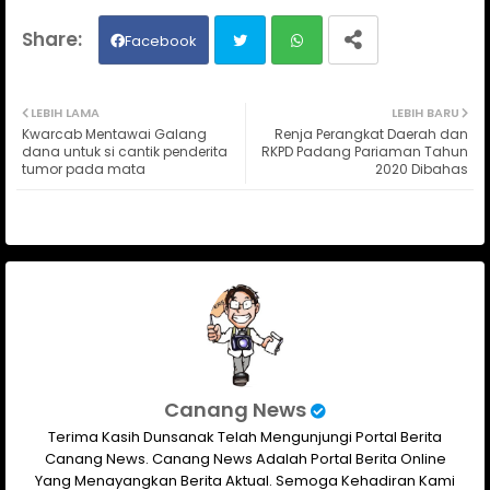
Facebook
Twit
Wh
LEBIH LAMA
LEBIH BARU
Kwarcab Mentawai Galang
Renja Perangkat Daerah dan
ter
ats
dana untuk si cantik penderita
RKPD Padang Pariaman Tahun
tumor pada mata
2020 Dibahas
ap
p
Canang News
Terima Kasih Dunsanak Telah Mengunjungi Portal Berita
Canang News. Canang News Adalah Portal Berita Online
Yang Menayangkan Berita Aktual. Semoga Kehadiran Kami