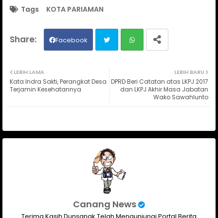
Tags
KOTA PARIAMAN
Facebook
Twit
Wh
LEBIH LAMA
LEBIH BARU
Kata Indra Sakti, Perangkat Desa
DPRD Beri Catatan atas LKPJ 2017
ter
ats
Terjamin Kesehatannya
dan LKPJ Akhir Masa Jabatan
Wako Sawahlunto
ap
p
Canang News
Terima Kasih Dunsanak Telah Mengunjungi Portal Berita