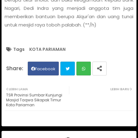
Nagari, Dedi Indra yang menjadi anggota tim juga
memberikan bantuan berupa Alqur'an dan uang tunai
untuk mesjid raya toboh palabah. (**/h)
Tags
KOTA PARIAMAN
Facebook
Twit
Wh
LEBIH LAMA
LEBIH BARU
TSR Provinsi Sumbar Kunjungi
ter
ats
Masjid Taqwa Sikapak Timur
Kota Pariaman
ap
p