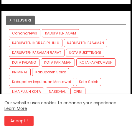
TELUSURI
CanangNews
KABUPATEN AGAM
KABUPATEN INDRAGIRI HULU
KABUPATEN PASAMAN
KABUPATEN PASAMAN BARAT
KOTA BUKITTINGGI
KOTA PADANG
KOTA PARIAMAN
KOTA PAYAKUMBUH
KRIMINAL
Kabupaten Solok
Kabupaten kepulauan Mentawai
Kota Solok
LIMA PULUH KOTA
NASIONAL
OPINI
PADANG PARIAMAN
PARIWISATA
PERISTIWA
TNI
Our website uses cookies to enhance your experience.
Learn More
Wisata
kota sawahlunto
Accept !