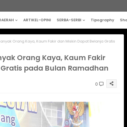
DAERAH
ARTIKEL-OPINI
SERBA-SERBI
Tipography
Sh
anyak Orang Kaya, Kaum Fakir dan Miskin Dapat Belanja Gratis
nyak Orang Kaya, Kaum Fakir
a Gratis pada Bulan Ramadhan
0