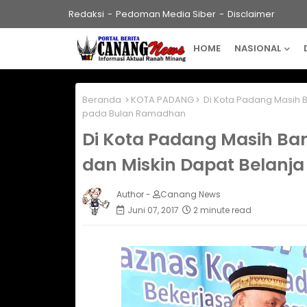
Redaksi
Pedoman Media Siber
Disclaimer
HOME
NASIONAL
Beranda
KOTA PADANG
Di Kota Padang Masih B
pada Bulan Ramadhan
Di Kota Padang Masih Ba
dan Miskin Dapat Belanj
Author -
Canang News
Juni 07, 2017
2 minute read