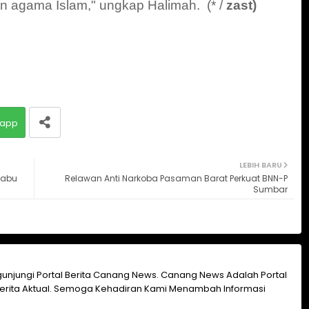
n agama Islam," ungkap Halimah. (* /
zast)
app
LEBIH BARU
habu
Relawan Anti Narkoba Pasaman Barat Perkuat BNN-P
Sumbar
unjungi Portal Berita Canang News. Canang News Adalah Portal
erita Aktual. Semoga Kehadiran Kami Menambah Informasi