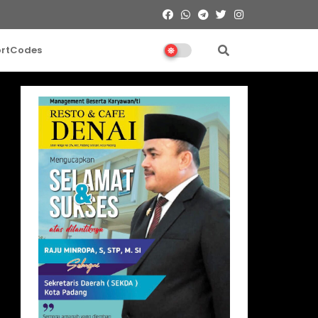
ortCodes