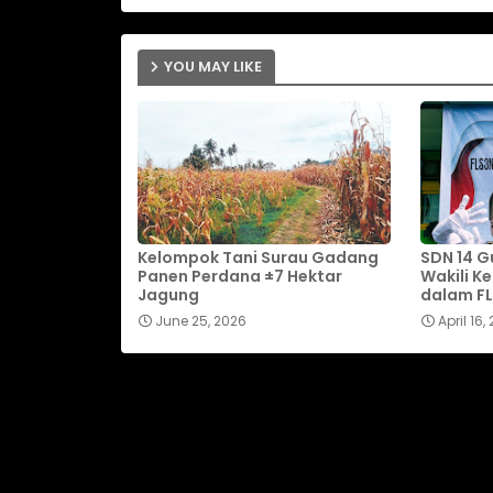
YOU MAY LIKE
Kelompok Tani Surau Gadang
SDN 14 G
Panen Perdana ±7 Hektar
Wakili K
Jagung
dalam F
June 25, 2026
April 16,