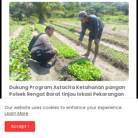
Dukung Program Astacita Ketahanan pangan
Polsek Rengat Barat tinjau lokasi Pekarangan
Canang Riau
Agustus 07, 2026
Our website uses cookies to enhance your experience.
PR Untuk APH Kepolisai Polres Inhu Harus
Learn More
ditindak Tegas dan tangkap Pelaku
penambangan galian C Tampa izin Di
Accept !
Desa Bandar Padang
Agustus 02, 2026