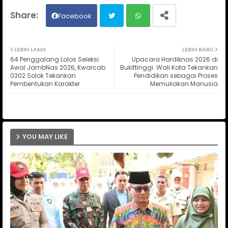
Facebook
Twit
Wh
LEBIH LAMA
LEBIH BARU
64 Penggalang Lolos Seleksi
Upacara Hardiknas 2026 di
ter
ats
Awal JambNas 2026, Kwarcab
Bukittinggi: Wali Kota Tekankan
0302 Solok Tekankan
Pendidikan sebagai Proses
Pembentukan Karakter
Memuliakan Manusia
ap
p
YOU MAY LIKE