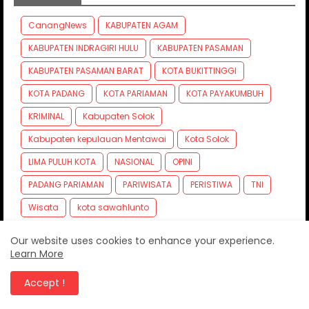
CanangNews
KABUPATEN AGAM
KABUPATEN INDRAGIRI HULU
KABUPATEN PASAMAN
KABUPATEN PASAMAN BARAT
KOTA BUKITTINGGI
KOTA PADANG
KOTA PARIAMAN
KOTA PAYAKUMBUH
KRIMINAL
Kabupaten Solok
Kabupaten kepulauan Mentawai
Kota Solok
LIMA PULUH KOTA
NASIONAL
OPINI
PADANG PARIAMAN
PARIWISATA
PERISTIWA
TNI
Wisata
kota sawahlunto
Our website uses cookies to enhance your experience.
Learn More
Accept !