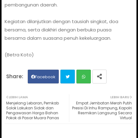
pembangunan daerah.
Kegiatan dilanjutkan dengan tausiah singkat, doa
bersama, serta diakhiri dengan berbuka puasa
bersama dalam suasana penuh kekeluargaan.
(Betra Koto)
Facebook
Twit
Wh
LEBIH LAMA
LEBIH BARU
Menjelang Lebaran, Pemkab
Empat Jembatan Merah Putih
ter
ats
Solok Lakukan Sidak dan
Presisi Di Inhu Rampung, Kapolri
Pengawasan Harga Bahan
Resmikan Langsung Secara
Pokok di Pasar Muara Panas
Virtual
ap
p