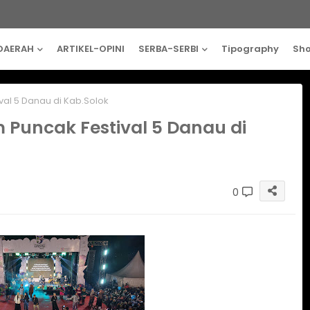
DAERAH
ARTIKEL-OPINI
SERBA-SERBI
Tipography
Sh
val 5 Danau di Kab.Solok
m Puncak Festival 5 Danau di
0