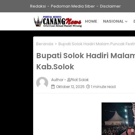
Redaksi
Pedoman Media Siber
Disclaimer
HOME
NASIONAL
Beranda
Bupati Solok Hadiri Malam Puncak Festi
Bupati Solok Hadiri Mala
Kab.Solok
Author -
Pilot Solok
Oktober 12, 2025
1 minute read