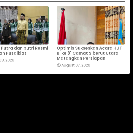
 Putra dan putri Resmi
Optimis Sukseskan Acara HUT
an Pusdiklat
RI ke 81 Camat Siberut Utara
Matangkan Persiapan
08, 2026
August 07, 2026