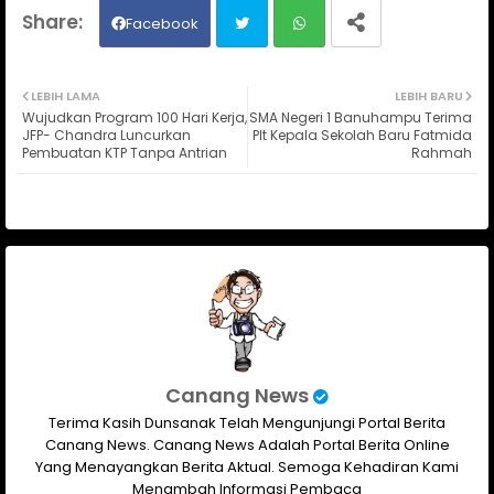
Facebook
Twit
Wh
LEBIH LAMA
LEBIH BARU
Wujudkan Program 100 Hari Kerja,
SMA Negeri 1 Banuhampu Terima
ter
ats
JFP- Chandra Luncurkan
Plt Kepala Sekolah Baru Fatmida
Pembuatan KTP Tanpa Antrian
Rahmah
ap
p
Canang News
Terima Kasih Dunsanak Telah Mengunjungi Portal Berita
Canang News. Canang News Adalah Portal Berita Online
Yang Menayangkan Berita Aktual. Semoga Kehadiran Kami
Menambah Informasi Pembaca