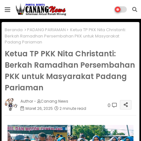
Beranda
PADANG PARIAMAN
Ketua TP PKK Nita Christanti:
Berkah Ramadhan Persembahan PKK untuk Masyarakat
Padang Pariaman
Ketua TP PKK Nita Christanti:
Berkah Ramadhan Persembahan
PKK untuk Masyarakat Padang
Pariaman
Author -
Canang News
0
Maret 26, 2025
2 minute read