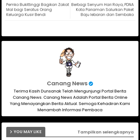
Pemko Bukittinggi Bagikan Zakat
Berbagi Senyum Hari Raya, PDNA
ter
ats
Mal bagi Seratus Orang
Kota Pariaman Salurkan Paket
Keluarga Kusir Bendi
Baju lebaran dan Sembako
ap
p
Canang News
Terima Kasih Dunsanak Telah Mengunjungi Portal Berita
Canang News. Canang News Adalah Portal Berita Online
Yang Menayangkan Berita Aktual. Semoga Kehadiran Kami
Menambah Informasi Pembaca
YOU MAY LIKE
Tampilkan selengkapnya